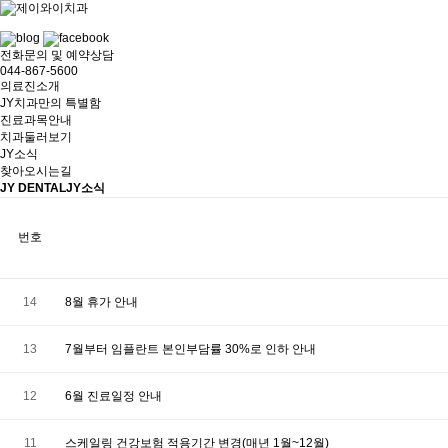
전화문의 및 예약상담
044-867-5600
의료진소개
JY치과만의 특별함
진료과목안내
치과둘러보기
JY소식
찾아오시는길
JY DENTAL
JY소식
번호
14
8월 휴가 안내
13
7월부터 임플란트 본인부담률 30%로 인하 안내
12
6월 진료일정 안내
11
스케일링 건강보험 적용기간 변경(매년 1월~12월)