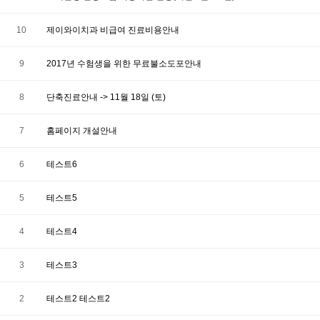
10
제이와이치과 비급여 진료비용안내
9
2017년 수험생을 위한 무료불소도포안내
8
단축진료안내 -> 11월 18일 (토)
7
홈페이지 개설안내
6
테스트6
5
테스트5
4
테스트4
3
테스트3
2
테스트2 테스트2