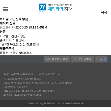
카테고리
목록
화요일 야간진료 없음
페이지 정보
최고관리자
22-05-25 18:12
2,052
0
본문
화요일 야간진료 없음
홈페이지 개설안내
6월2일 목요일 정상 진료 안내
댓글목록
0
등록된 댓글이 없습니다.
개인정보처리방침
CCTV운영방침
Top
상호 : 제이와이치과의원
|
대표원장 : 이지영
사업자등록번호 : 824-98-00397
(30127) 세종시 새롬동 새롬중앙로 64, 영광프라자 404호
(스타벅스건물 4층)
TEL : 044-867-5600 | FAX : 044-865-3434
E.MAIL : denlee01@naver.com
COPYRIGHT(C) JY DENTAL . ALL RIGHTS RESERVED